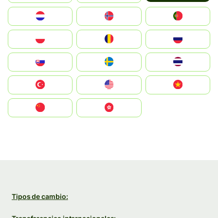
Nederland
Norge
Portugal
Polska
România
Россия
Slovensko
Ruoŧŧa
ไทย
Türkiye
United States
Vietnam
中国
中國香港特別行政區
Tipos de cambio: