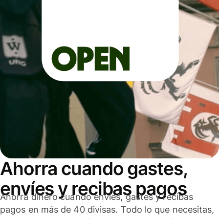
Ahorra cuando gastes,
envíes y recibas pagos
Ahorra dinero cuando envíes, gastes y recibas
pagos en más de 40 divisas. Todo lo que necesitas,