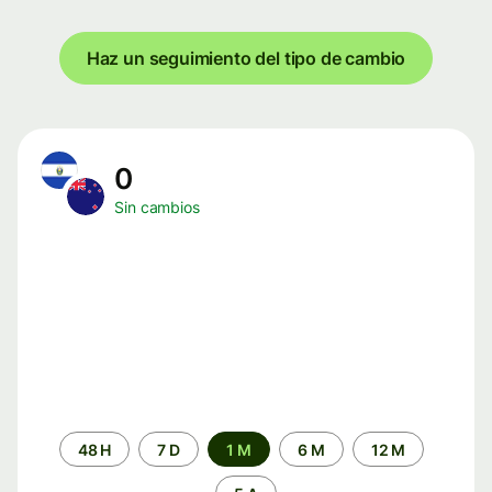
Haz un seguimiento del tipo de cambio
0
Sin cambios
Periodo
48 H
7 D
1 M
6 M
12 M
de
tiempo