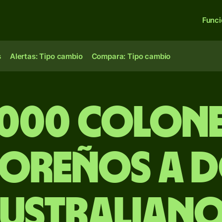
Func
s
Alertas: Tipo cambio
Compara: Tipo cambio
,000 colon
oreños a 
ustralian