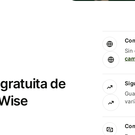
Com
Sin
cam
gratuita de
Sig
Gua
 Wise
var
Com