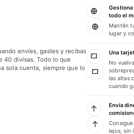
Gestiona 
todo el 
Mantén tu
lugar y c
uando envíes, gastes y recibas
Una tarje
 40 divisas. Todo lo que
No vuelva
na sola cuenta, siempre que lo
sobreprec
las altas
cuando ga
Envía din
comision
Consigue 
lejos, sin