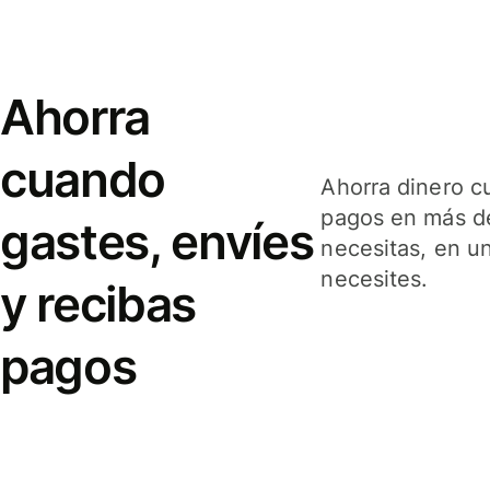
Ahorra
cuando
Ahorra dinero c
pagos en más de
gastes, envíes
necesitas, en u
necesites.
y recibas
pagos