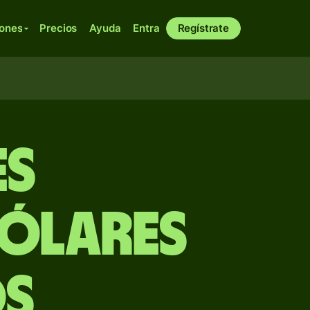
iones
Precios
Ayuda
Entra
Regístrate
es
dólares
os