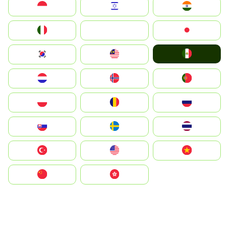
Indonesia
Israel
India
Italia
JA
Japan
Mexico
South Korea
Malay
Nederland
Norge
Portugal
Polska
România
Россия
Slovensko
Ruoŧŧa
ไทย
Türkiye
United States
Vietnam
中国
中國香港特別行政區