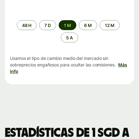
Periodo
48 H
7 D
1 M
6 M
12 M
de
tiempo
5 A
Usamos el tipo de cambio medio del mercado sin
sobreprecios engañosos para ocultar las comisiones.
Más
info
Estadísticas de 1 SGD a