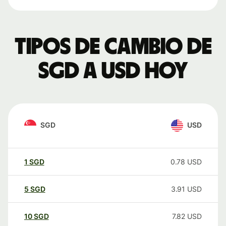
Tipos de cambio de
SGD a USD hoy
SGD
USD
1
SGD
0.78
USD
5
SGD
3.91
USD
10
SGD
7.82
USD