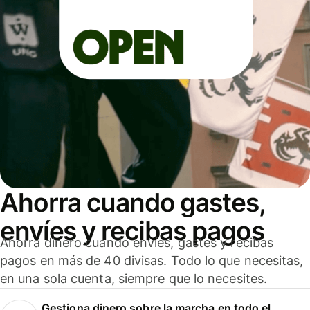
Ahorra cuando gastes,
envíes y recibas pagos
Ahorra dinero cuando envíes, gastes y recibas
pagos en más de 40 divisas. Todo lo que necesitas,
en una sola cuenta, siempre que lo necesites.
Gestiona dinero sobre la marcha en todo el