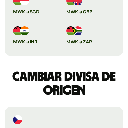
MWK a SGD
MWK a GBP
MWK a INR
MWK a ZAR
Cambiar divisa de
origen