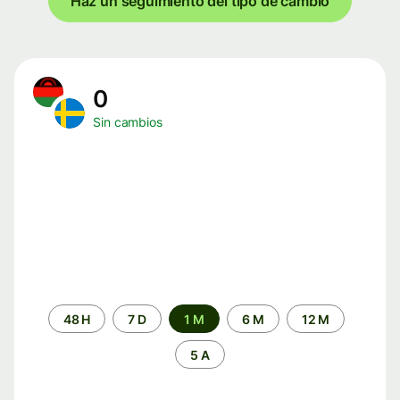
Haz un seguimiento del tipo de cambio
0
Sin cambios
Periodo
48 H
7 D
1 M
6 M
12 M
de
tiempo
5 A