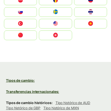
Polska
România
Россия
Slovensko
Ruoŧŧa
ไทย
Türkiye
United States
Vietnam
中国
中國香港特別行政區
Tipos de cambio:
Transferencias internacionales:
Tipos de cambio históricos:
Tipo histórico de AUD
Tipo histórico de GBP
Tipo histórico de MXN