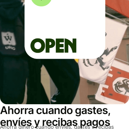
Ahorra cuando gastes,
envíes y recibas pagos
Ahorra dinero cuando envíes, gastes y recibas