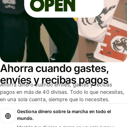
Ahorra cuando gastes,
envíes y recibas pagos
Ahorra dinero cuando envíes, gastes y recibas
pagos en más de 40 divisas. Todo lo que necesitas,
en una sola cuenta, siempre que lo necesites.
Gestiona dinero sobre la marcha en todo el
mundo.