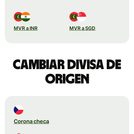
MVR a INR
MVR a SGD
Cambiar divisa de
origen
Corona checa