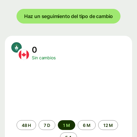
Haz un seguimiento del tipo de cambio
0
Sin cambios
Periodo
48 H
7 D
1 M
6 M
12 M
de
tiempo