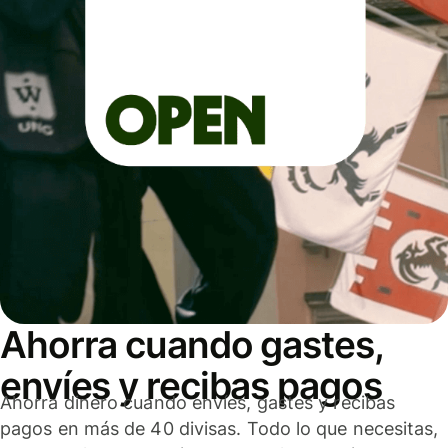
Ahorra cuando gastes,
envíes y recibas pagos
Ahorra dinero cuando envíes, gastes y recibas
pagos en más de 40 divisas. Todo lo que necesitas,