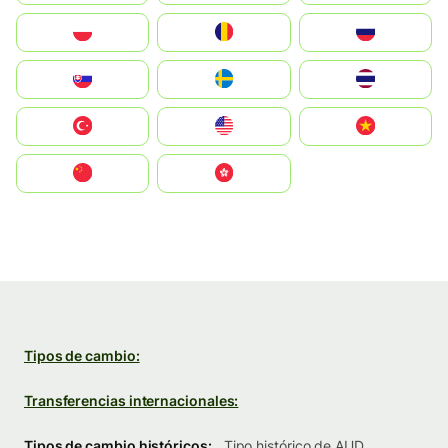
Polska
România
Россия
Slovensko
Ruoŧŧa
ไทย
Türkiye
United States
Vietnam
中国
中國香港特別行政區
Tipos de cambio:
Transferencias internacionales:
Tipos de cambio históricos:
Tipo histórico de AUD