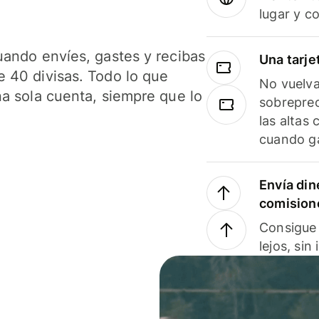
lugar y c
uando envíes, gastes y recibas
Una tarje
 40 divisas. Todo lo que
No vuelva
na sola cuenta, siempre que lo
sobreprec
las altas
cuando ga
Envía din
comision
Consigue 
lejos, sin