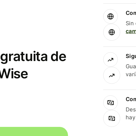
Com
Sin
cam
gratuita de
Sig
Gua
 Wise
var
Com
Des
hay