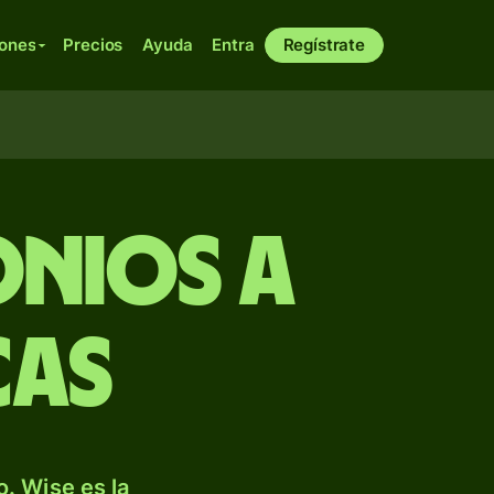
iones
Precios
Ayuda
Entra
Regístrate
onios a
cas
. Wise es la