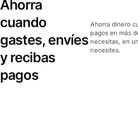
Ahorra
cuando
Ahorra dinero c
pagos en más de
gastes, envíes
necesitas, en u
necesites.
y recibas
pagos