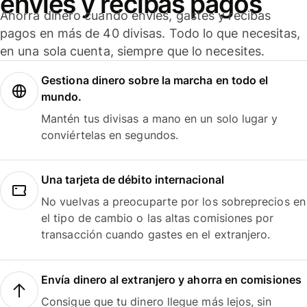
envíes y recibas pagos
Ahorra dinero cuando envíes, gastes y recibas
pagos en más de 40 divisas. Todo lo que necesitas,
en una sola cuenta, siempre que lo necesites.
Gestiona dinero sobre la marcha en todo el
mundo.
Mantén tus divisas a mano en un solo lugar y
conviértelas en segundos.
Una tarjeta de débito internacional
No vuelvas a preocuparte por los sobreprecios en
el tipo de cambio o las altas comisiones por
transacción cuando gastes en el extranjero.
Envía dinero al extranjero y ahorra en comisiones
Consigue que tu dinero llegue más lejos, sin