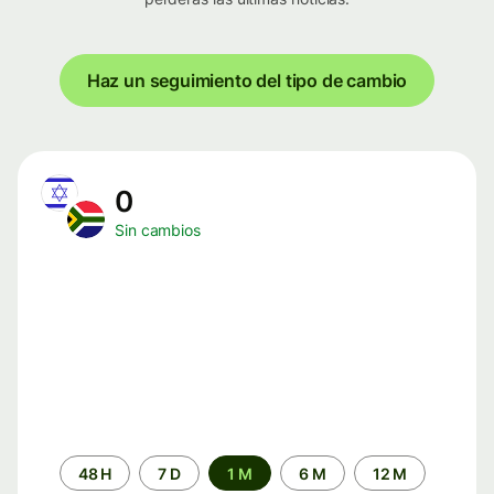
Haz un seguimiento del tipo de cambio
0
Sin cambios
Periodo
48 H
7 D
1 M
6 M
12 M
de