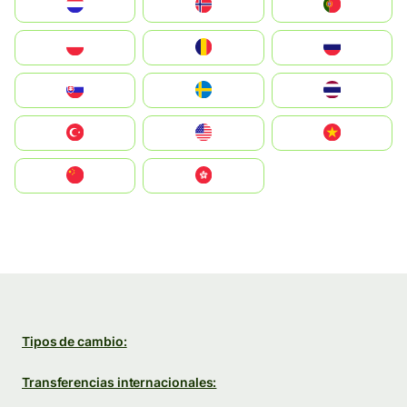
Nederland
Norge
Portugal
Polska
România
Россия
Slovensko
Ruoŧŧa
ไทย
Türkiye
United States
Vietnam
中国
中國香港特別行政區
Tipos de cambio:
Transferencias internacionales: