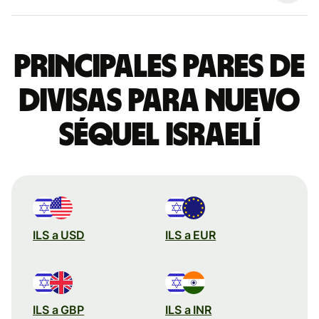
Principales pares de
divisas para nuevo
séquel israelí
ILS a USD
ILS a EUR
ILS a GBP
ILS a INR