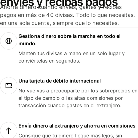
envíes y recibas pagos
Ahorra dinero cuando envíes, gastes y recibas
pagos en más de 40 divisas. Todo lo que necesitas,
en una sola cuenta, siempre que lo necesites.
Gestiona dinero sobre la marcha en todo el
mundo.
Mantén tus divisas a mano en un solo lugar y
conviértelas en segundos.
Una tarjeta de débito internacional
No vuelvas a preocuparte por los sobreprecios en
el tipo de cambio o las altas comisiones por
transacción cuando gastes en el extranjero.
Envía dinero al extranjero y ahorra en comisiones
Consigue que tu dinero llegue más lejos, sin