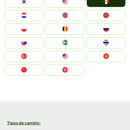
Mexico
South Korea
Malay
Nederland
Norge
Portugal
Polska
România
Россия
Slovensko
Ruoŧŧa
ไทย
Türkiye
United States
Vietnam
中国
中國香港特別行政區
Tipos de cambio: