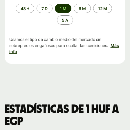
Periodo
48 H
7 D
1 M
6 M
12 M
de
tiempo
5 A
Usamos el tipo de cambio medio del mercado sin
sobreprecios engañosos para ocultar las comisiones.
Más
info
Estadísticas de 1 HUF a
EGP