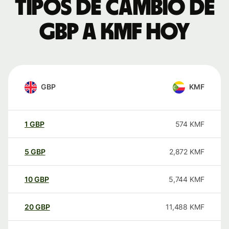
Tipos de cambio de
GBP a KMF hoy
GBP
KMF
1
GBP
574
KMF
5
GBP
2,872
KMF
10
GBP
5,744
KMF
20
GBP
11,488
KMF