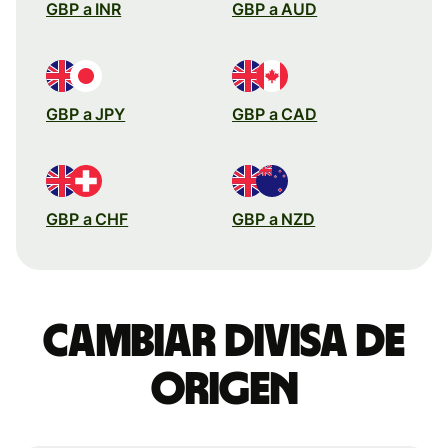
GBP a INR
GBP a AUD
GBP a JPY
GBP a CAD
GBP a CHF
GBP a NZD
Cambiar divisa de
origen