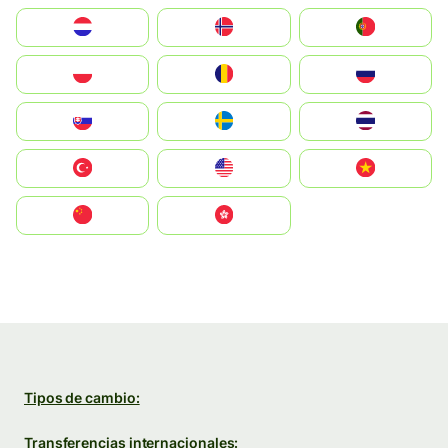
Nederland
Norge
Portugal
Polska
România
Россия
Slovensko
Ruoŧŧa
ไทย
Türkiye
United States
Vietnam
中国
中國香港特別行政區
Tipos de cambio:
Transferencias internacionales: