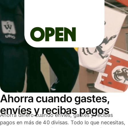
Ahorra cuando gastes,
envíes y recibas pagos
Ahorra dinero cuando envíes, gastes y recibas
pagos en más de 40 divisas. Todo lo que necesitas,