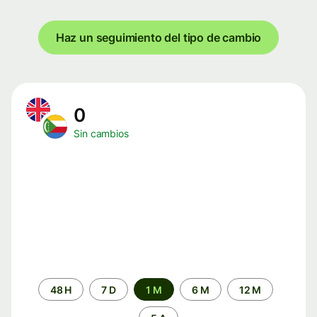
Haz un seguimiento del tipo de cambio
0
Sin cambios
Periodo
48 H
7 D
1 M
6 M
12 M
de
tiempo