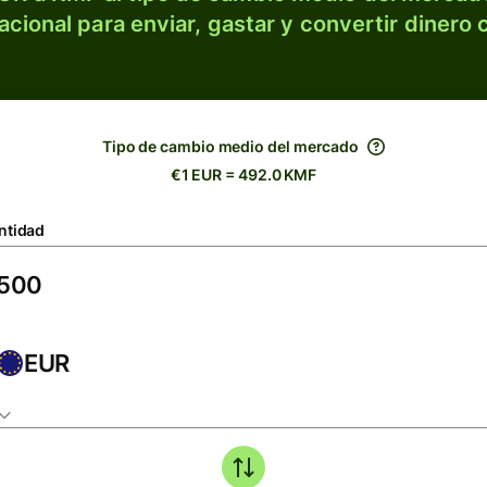
acional para enviar, gastar y convertir dinero 
Tipo de cambio medio del mercado
€1 EUR = 492.0 KMF
ntidad
EUR