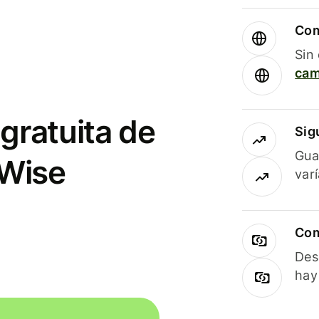
Com
Sin
cam
gratuita de
Sig
Gua
 Wise
var
Com
Des
hay