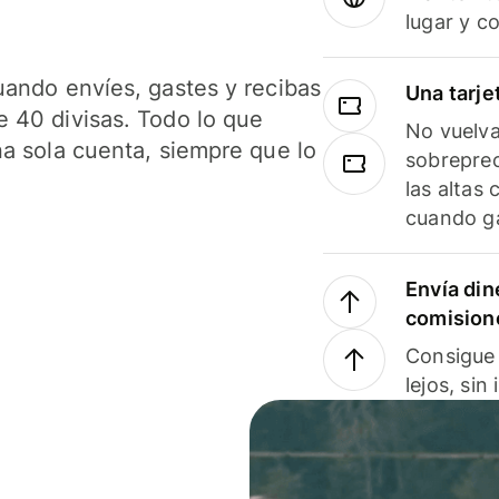
lugar y c
uando envíes, gastes y recibas
Una tarje
 40 divisas. Todo lo que
No vuelva
na sola cuenta, siempre que lo
sobreprec
las altas
cuando ga
Envía din
comision
Consigue 
lejos, sin