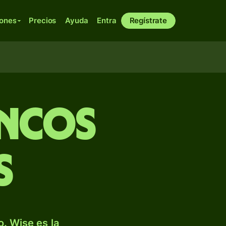
iones
Precios
Ayuda
Entra
Regístrate
ancos
s
. Wise es la