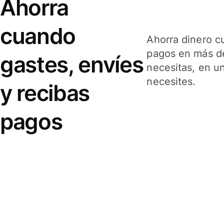
Ahorra
cuando
Ahorra dinero c
pagos en más de
gastes, envíes
necesitas, en u
necesites.
y recibas
pagos