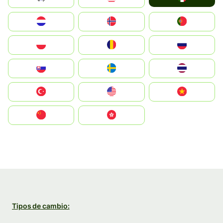
Nederland
Norge
Portugal
Polska
România
Россия
Slovensko
Ruoŧŧa
ไทย
Türkiye
United States
Vietnam
中国
中國香港特別行政區
Tipos de cambio: