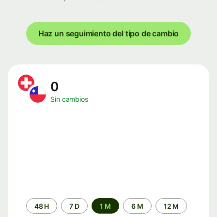
Haz un seguimiento del tipo de cambio
0
Sin cambios
Periodo
48 H
7 D
1 M
6 M
12 M
de