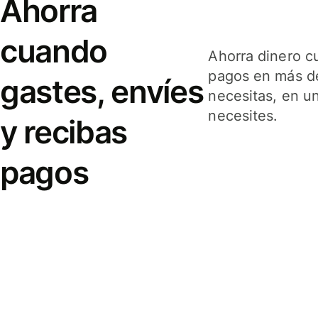
Ahorra
cuando
Ahorra dinero c
pagos en más de
gastes, envíes
necesitas, en u
necesites.
y recibas
pagos