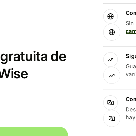
Com
Sin
cam
gratuita de
Sig
Gua
 Wise
var
Com
Des
hay