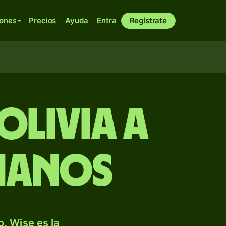
iones
Precios
Ayuda
Entra
Regístrate
olivia a
ianos
. Wise es la