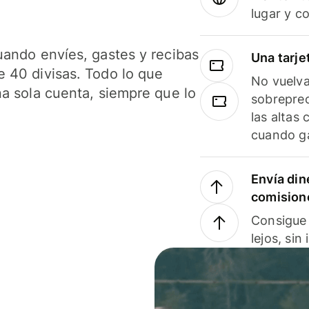
lugar y c
uando envíes, gastes y recibas
Una tarje
 40 divisas. Todo lo que
No vuelva
na sola cuenta, siempre que lo
sobreprec
las altas
cuando ga
Envía din
comision
Consigue 
lejos, sin