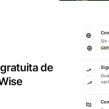
Com
Sin
cam
gratuita de
Sig
Gua
 Wise
var
Com