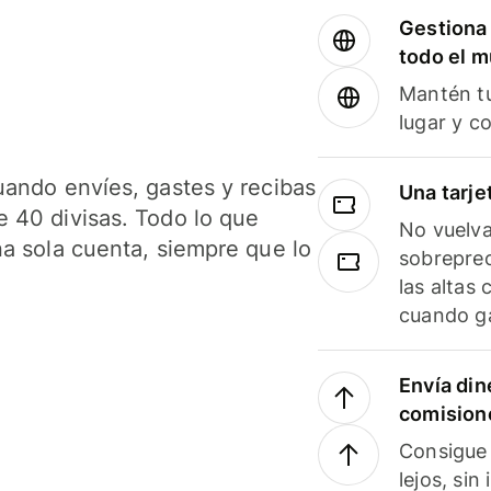
Gestiona 
todo el 
Mantén tu
lugar y c
uando envíes, gastes y recibas
Una tarje
 40 divisas. Todo lo que
No vuelva
na sola cuenta, siempre que lo
sobreprec
las altas
cuando ga
Envía din
comision
Consigue 
lejos, sin