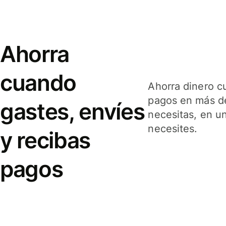
Ahorra
cuando
Ahorra dinero c
pagos en más de
gastes, envíes
necesitas, en u
necesites.
y recibas
pagos