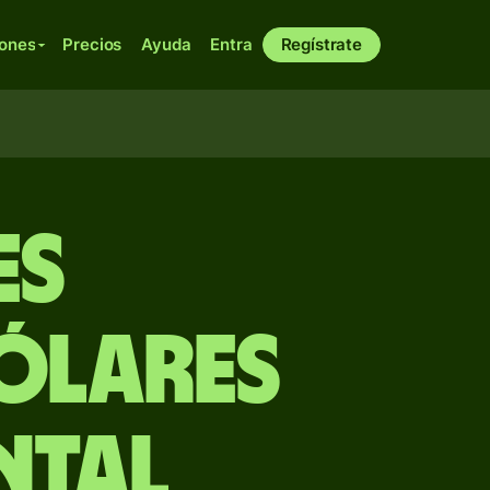
iones
Precios
Ayuda
Entra
Regístrate
es
ólares
ntal