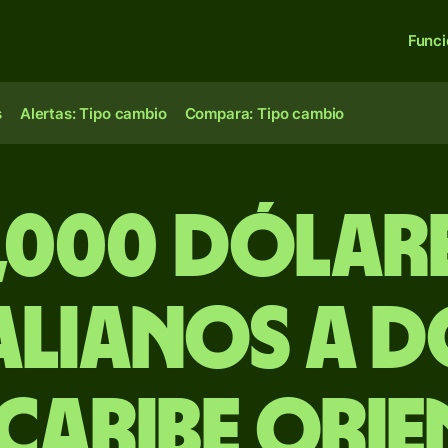
Func
s
Alertas: Tipo cambio
Compara: Tipo cambio
,000 dólar
alianos a d
 Caribe Orie