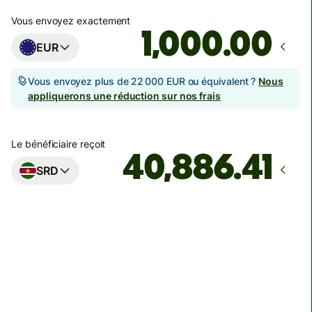
Vous envoyez exactement
.00
EUR
Vous envoyez plus de 22 000 EUR ou équivalent ?
Nous
appliquerons une réduction sur nos frais
Le bénéficiaire reçoit
SRD
Arrivera
d'ici : vendredi 14 août
Total des frais
64,20 EUR
Inclus dans le montant en EUR