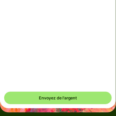
Nous ne pouvons pas garantir de taux pour le moment.
Si vous voulez qu'un montant exact arrive, payez avec
le solde de votre compte Wise.
Nous appliquons une tarification variable pour les
devises moins courantes, ou de façon temporaire quand
les marchés sont volatils. L'application de cette
tarification est toujours clairement indiquée. Nous
vérifions les coûts des devises toutes les 60 secondes
afin que vous ne payiez que ce qui est nécessaire.
Envoyez de l'argent