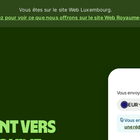
Vous êtes sur le site Web Luxembourg.
z pour voir ce que nous offrons sur le site Web Royaume
ités
Produits
ez
Envoyer
Recevoir
t
Émettez
ez
des
rm
Vous envo
cartes
t
EUR
Comptes
ez une
s et
Vous en
multi-
nt vers
se
une réd
devises
seau.
sionnelle