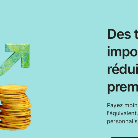
Des t
impor
rédui
prem
Payez moin
l'équivalen
personnalis