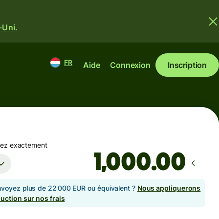
-Uni.
FR
Aide
Connexion
Inscription
yez exactement
.00
voyez plus de 22 000 EUR ou équivalent ?
Nous appliquerons
uction sur nos frais