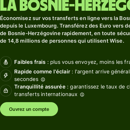
la Bosnie-Herzég
En savoir plus
Obten
En savoir plus
Obtenir
des
une
rende
Économisez sur vos transferts en ligne vers la Bo
carte de
avec W
depuis le Luxembourg. Transférez des Euro vers d
débit
Asset
de Bosnie-Herzégovine rapidement, en toute sécuri
Europ
de 14,8 millions de personnes qui utilisent Wise.
Obtenez
des
Gérez
rendements
les
Faibles frais
: plus vous envoyez, moins les fr
avec Wise
financ
Assets
de
Rapide comme l'éclair
: l'argent arrive génér
Europe
l'équi
secondes
Tranquillité assurée
: garantissez le taux de 
Conne
transferts internationaux
Tarification
un logi
de
Ouvrez un compte
compta
Tarification
personnelle
Ressource