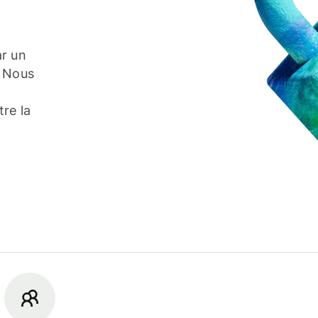
ar un
. Nous
re la