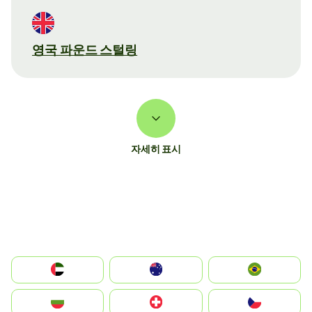
영국 파운드 스털링
자세히 표시
الإمارات العربية المتحدة
Australia
Brazil
България
Switzerland
Czechia