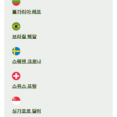
불가리아 레프
브라질 헤알
스웨덴 크로나
스위스 프랑
싱가포르 달러