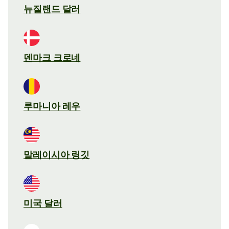
뉴질랜드 달러
덴마크 크로네
루마니아 레우
말레이시아 링깃
미국 달러