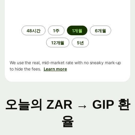
기
48시간
1주
1개월
6개월
간
12개월
5년
We use the real, mid-market rate with no sneaky mark-up
to hide the fees.
Learn more
오늘의 ZAR → GIP 환
율