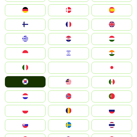
Deutschland
Denmark
España
Suomi
France
United Kingdom
Greece
Hrvatska
Magyarország
Indonesia
Israel
India
Italia
JA
Japan
South Korea
Malay
Mexico
Nederland
Norge
Portugal
Polska
România
Россия
Slovensko
Ruoŧŧa
ไทย