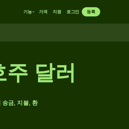
기능
가격
지원
로그인
등록
호주 달러
 송금, 지불, 환