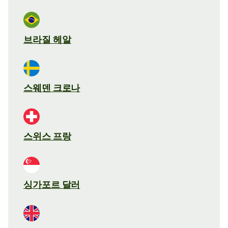
브라질 헤알
스웨덴 크로나
스위스 프랑
싱가포르 달러