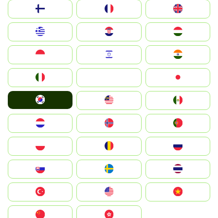
Suomi
France
United Kingdom
Greece
Hrvatska
Magyarország
Indonesia
Israel
India
Italia
JA
Japan
South Korea
Malay
Mexico
Nederland
Norge
Portugal
Polska
România
Россия
Slovensko
Ruoŧŧa
ไทย
Türkiye
United States
Vietnam
中国
中國香港特別行政區