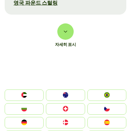
영국 파운드 스털링
자세히 표시
الإمارات العربية المتحدة
Australia
Brazil
България
Switzerland
Czechia
Deutschland
Denmark
España