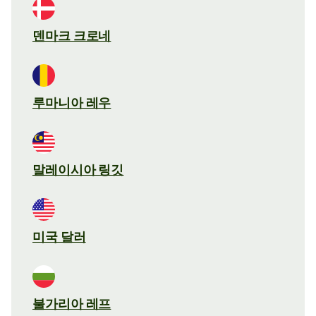
덴마크 크로네
루마니아 레우
말레이시아 링깃
미국 달러
불가리아 레프