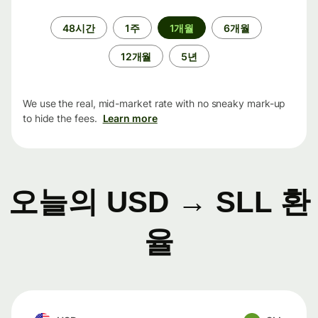
기
48시간
1주
1개월
6개월
간
12개월
5년
We use the real, mid-market rate with no sneaky mark-up
to hide the fees.
Learn more
오늘의 USD → SLL 환
율