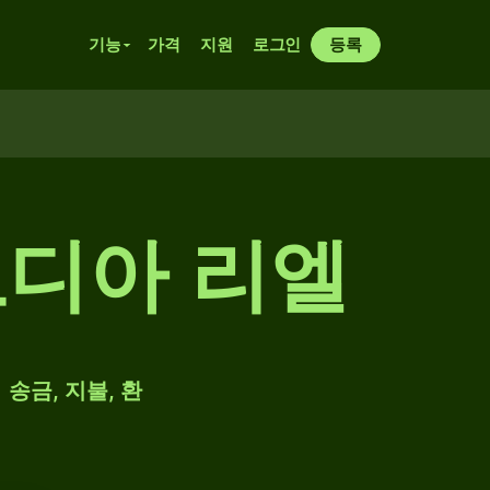
기능
가격
지원
로그인
등록
캄보디아 리엘
 송금, 지불, 환