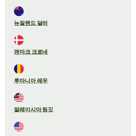
뉴질랜드 달러
덴마크 크로네
루마니아 레우
말레이시아 링깃