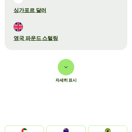
싱가포르 달러
영국 파운드 스털링
자세히 표시
الإمارات العربية المتحدة
Australia
Brazil