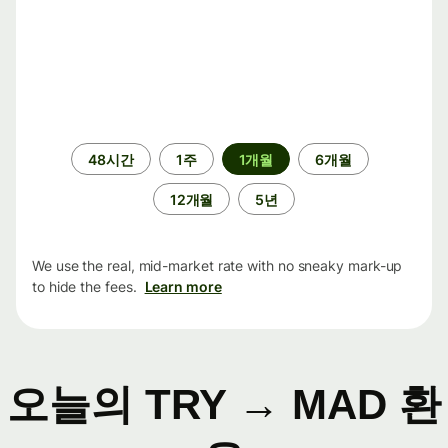
기
48시간
1주
1개월
6개월
간
12개월
5년
We use the real, mid-market rate with no sneaky mark-up
to hide the fees.
Learn more
오늘의 TRY → MAD 환