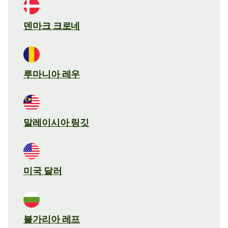
덴마크 크로네
루마니아 레우
말레이시아 링깃
미국 달러
불가리아 레프