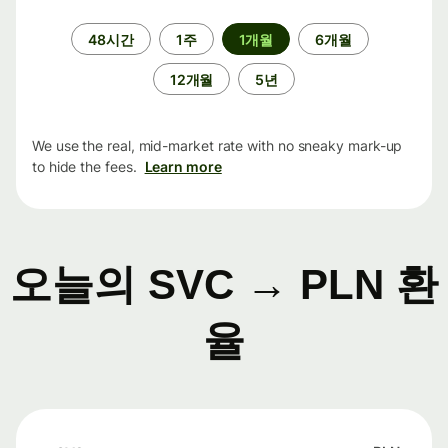
기
48시간
1주
1개월
6개월
간
12개월
5년
We use the real, mid-market rate with no sneaky mark-up
to hide the fees.
Learn more
오늘의 SVC → PLN 환
율