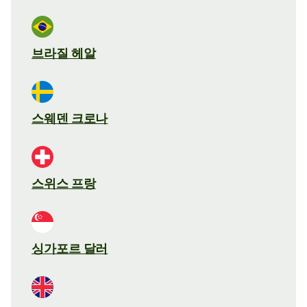
브라질 헤알
스웨덴 크로나
스위스 프랑
싱가포르 달러