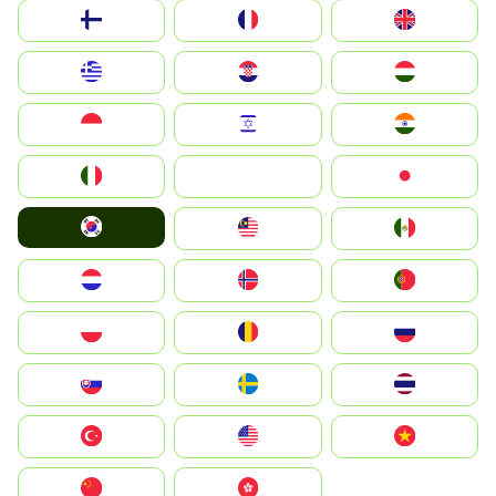
Suomi
France
United Kingdom
Greece
Hrvatska
Magyarország
Indonesia
Israel
India
Italia
JA
Japan
South Korea
Malay
Mexico
Nederland
Norge
Portugal
Polska
România
Россия
Slovensko
Ruoŧŧa
ไทย
Türkiye
United States
Vietnam
中国
中國香港特別行政區