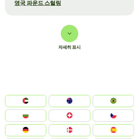
영국 파운드 스털링
자세히 표시
الإمارات العربية المتحدة
Australia
Brazil
България
Switzerland
Czechia
Deutschland
Denmark
España