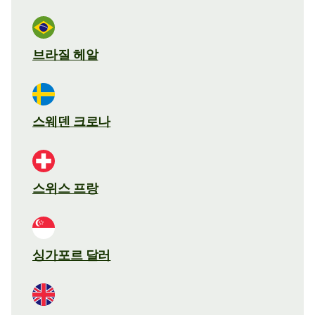
브라질 헤알
스웨덴 크로나
스위스 프랑
싱가포르 달러