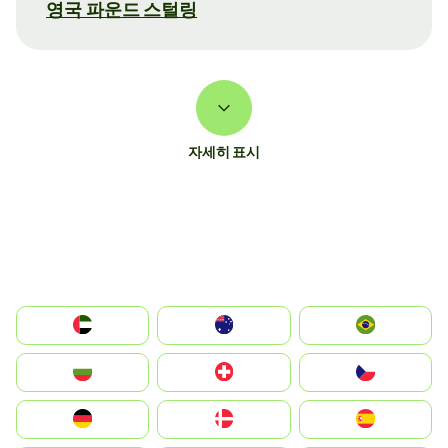
영국 파운드 스털링
자세히 표시
الإمارات العربية المتحدة
Australia
Brazil
България
Switzerland
Czechia
Deutschland
Denmark
España