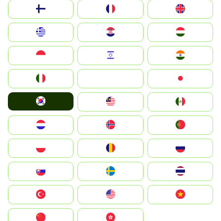
Suomi
France
United Kingdom
Greece
Hrvatska
Magyarország
Indonesia
Israel
India
Italia
JA
Japan
South Korea
Malay
Mexico
Nederland
Norge
Portugal
Polska
România
Россия
Slovensko
Ruoŧŧa
ไทย
Türkiye
United States
Vietnam
中国
中國香港特別行政區