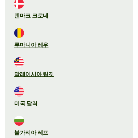
덴마크 크로네
루마니아 레우
말레이시아 링깃
미국 달러
불가리아 레프