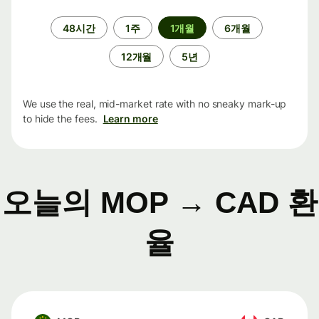
기
48시간
1주
1개월
6개월
간
12개월
5년
We use the real, mid-market rate with no sneaky mark-up
to hide the fees.
Learn more
오늘의 MOP → CAD 환
율