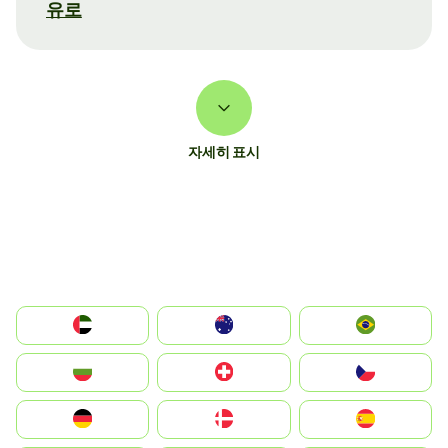
유로
자세히 표시
الإمارات العربية المتحدة
Australia
Brazil
България
Switzerland
Czechia
Deutschland
Denmark
España