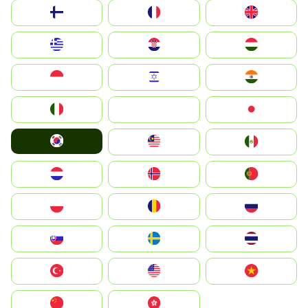
Suomi
France
United Kingdom
Greece
Hrvatska
Magyarország
Indonesia
Israel
India
Italia
JA
Japan
South Korea
Malay
Mexico
Nederland
Norge
Portugal
Polska
România
Россия
Slovensko
Ruoŧŧa
ไทย
Türkiye
United States
Vietnam
中国
中國香港特別行政區