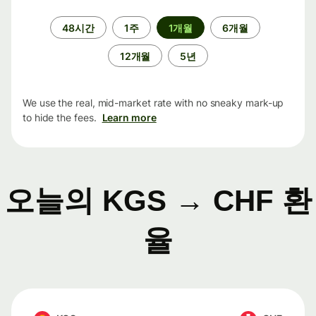
기
48시간
1주
1개월
6개월
간
12개월
5년
We use the real, mid-market rate with no sneaky mark-up
to hide the fees.
Learn more
오늘의 KGS → CHF 환
율