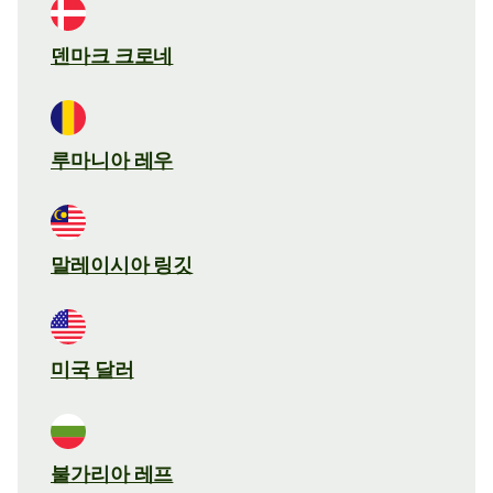
덴마크 크로네
루마니아 레우
말레이시아 링깃
미국 달러
불가리아 레프