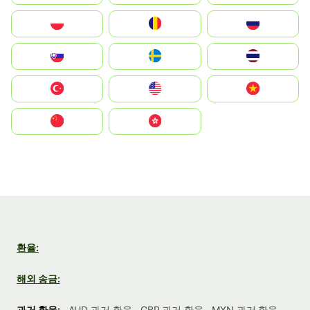
Polska
România
Россия
Slovensko
Ruoŧŧa
ไทย
Türkiye
United States
Vietnam
中国
中國香港特別行政區
환율:
해외 송금:
과거 환율:
AUD 과거 환율
GBP 과거 환율
MXN 과거 환율