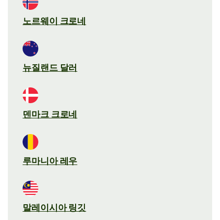
노르웨이 크로네
뉴질랜드 달러
덴마크 크로네
루마니아 레우
말레이시아 링깃