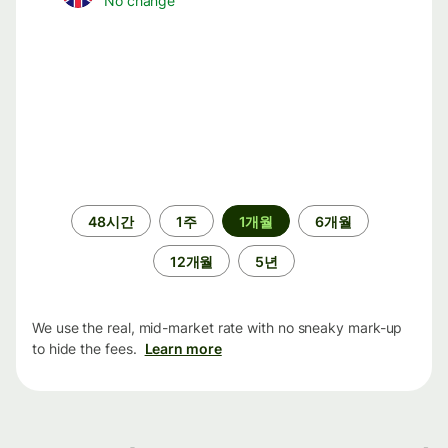
No change
기
48시간
1주
1개월
6개월
간
12개월
5년
We use the real, mid-market rate with no sneaky mark-up
to hide the fees.
Learn more