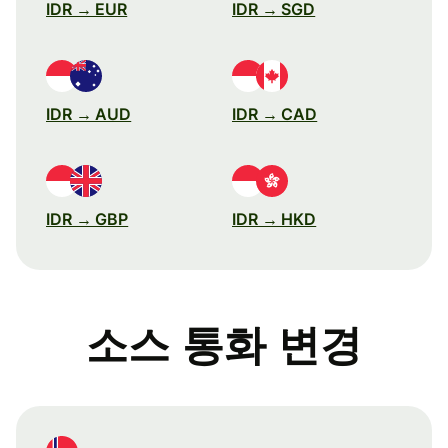
IDR → EUR
IDR → SGD
IDR → AUD
IDR → CAD
IDR → GBP
IDR → HKD
소스 통화 변경