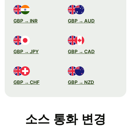
GBP → INR
GBP → AUD
GBP → JPY
GBP → CAD
GBP → CHF
GBP → NZD
소스 통화 변경