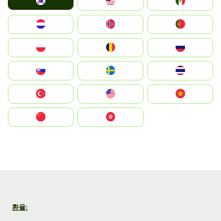
South Korea
Malay
Mexico
Nederland
Norge
Portugal
Polska
România
Россия
Slovensko
Ruoŧŧa
ไทย
Türkiye
United States
Vietnam
中国
中國香港特別行政區
환율: