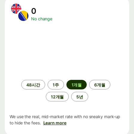
0
No change
기
48시간
1주
1개월
6개월
간
12개월
5년
We use the real, mid-market rate with no sneaky mark-up
to hide the fees.
Learn more