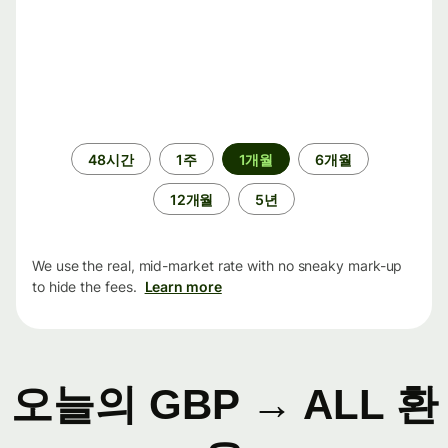
기
48시간
1주
1개월
6개월
간
12개월
5년
We use the real, mid-market rate with no sneaky mark-up
to hide the fees.
Learn more
오늘의 GBP → ALL 환