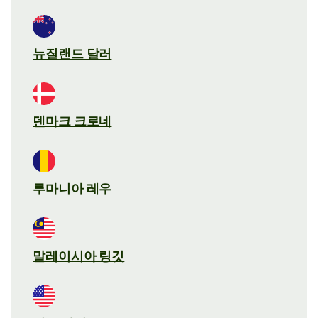
뉴질랜드 달러
덴마크 크로네
루마니아 레우
말레이시아 링깃