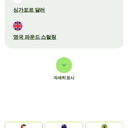
싱가포르 달러
영국 파운드 스털링
자세히 표시
الإمارات العربية المتحدة
Australia
Brazil