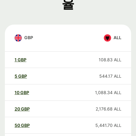
율
GBP
ALL
1
GBP
108.83
ALL
5
GBP
544.17
ALL
10
GBP
1,088.34
ALL
20
GBP
2,176.68
ALL
50
GBP
5,441.70
ALL