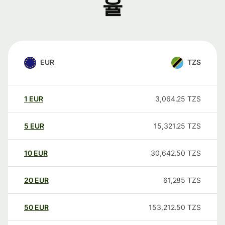
율
EUR
TZS
1
EUR
3,064.25
TZS
5
EUR
15,321.25
TZS
10
EUR
30,642.50
TZS
20
EUR
61,285
TZS
50
EUR
153,212.50
TZS