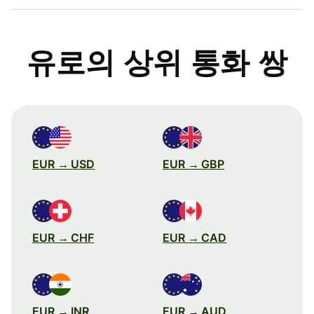
유로의 상위 통화 쌍
EUR → USD
EUR → GBP
EUR → CHF
EUR → CAD
EUR → INR
EUR → AUD