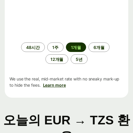
기
48시간
1주
1개월
6개월
간
12개월
5년
We use the real, mid-market rate with no sneaky mark-up
to hide the fees.
Learn more
오늘의 EUR → TZS 환