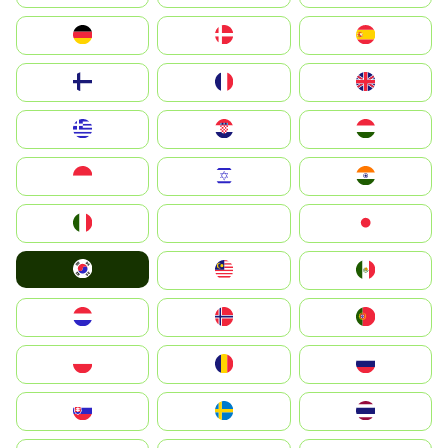
Deutschland
Denmark
España
Suomi
France
United Kingdom
Greece
Hrvatska
Magyarország
Indonesia
Israel
India
Italia
JA
Japan
South Korea
Malay
Mexico
Nederland
Norge
Portugal
Polska
România
Россия
Slovensko
Ruoŧŧa
ไทย