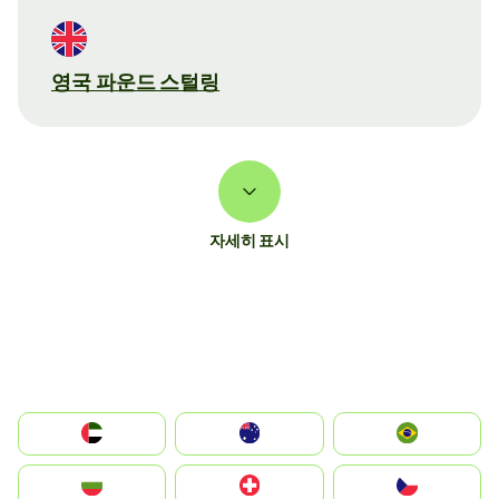
영국 파운드 스털링
자세히 표시
الإمارات العربية المتحدة
Australia
Brazil
България
Switzerland
Czechia