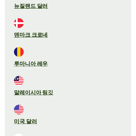
뉴질랜드 달러
덴마크 크로네
루마니아 레우
말레이시아 링깃
미국 달러