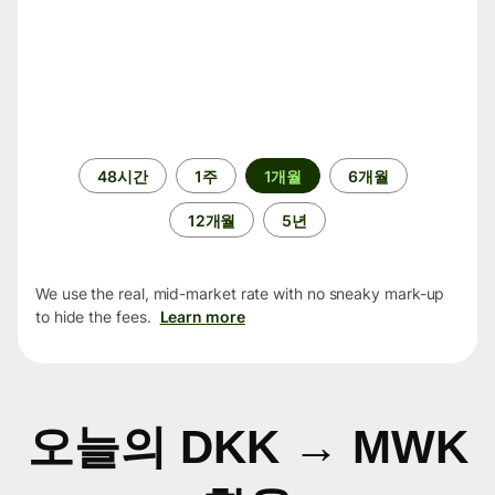
기
48시간
1주
1개월
6개월
간
12개월
5년
We use the real, mid-market rate with no sneaky mark-up
to hide the fees.
Learn more
오늘의 DKK → MWK