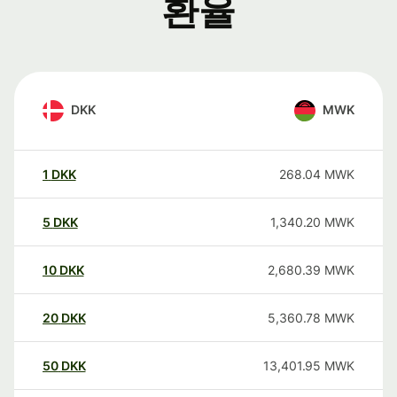
환율
DKK
MWK
1
DKK
268.04
MWK
5
DKK
1,340.20
MWK
10
DKK
2,680.39
MWK
20
DKK
5,360.78
MWK
50
DKK
13,401.95
MWK