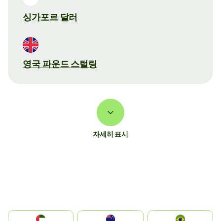
싱가포르 달러
영국 파운드 스털링
자세히 표시
الإمارات العربية المتحدة
Australia
Brazil