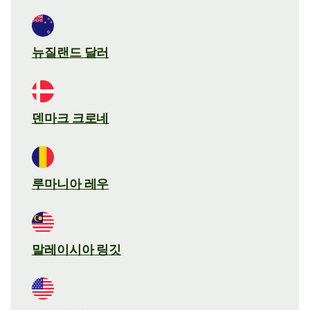
뉴질랜드 달러
덴마크 크로네
루마니아 레우
말레이시아 링깃