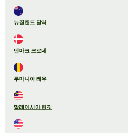
뉴질랜드 달러
덴마크 크로네
루마니아 레우
말레이시아 링깃