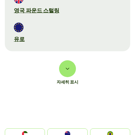
영국 파운드 스털링
유로
자세히 표시
الإمارات العربية المتحدة
Australia
Brazil