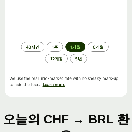
기
48시간
1주
1개월
6개월
간
12개월
5년
We use the real, mid-market rate with no sneaky mark-up
to hide the fees.
Learn more
오늘의 CHF → BRL 환