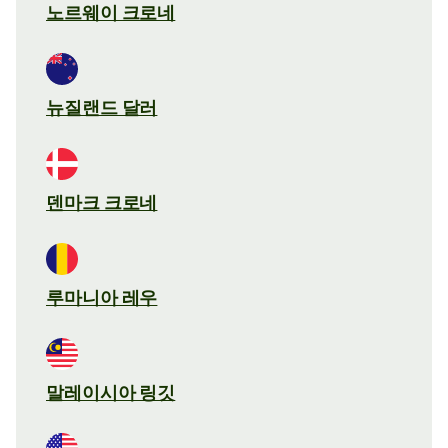
노르웨이 크로네
뉴질랜드 달러
덴마크 크로네
루마니아 레우
말레이시아 링깃