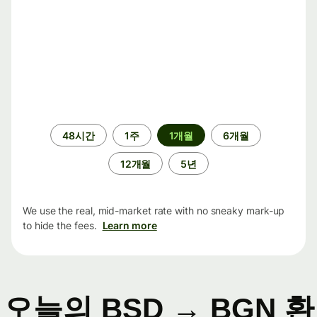
기
48시간
1주
1개월
6개월
간
12개월
5년
We use the real, mid-market rate with no sneaky mark-up
to hide the fees.
Learn more
오늘의 BSD → BGN 환