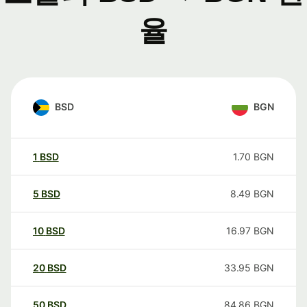
율
BSD
BGN
1
BSD
1.70
BGN
5
BSD
8.49
BGN
10
BSD
16.97
BGN
20
BSD
33.95
BGN
50
BSD
84.86
BGN