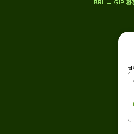
BRL → GIP
금