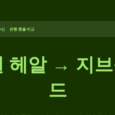
수신
은행 환율 비교
질 헤알 → 지
드