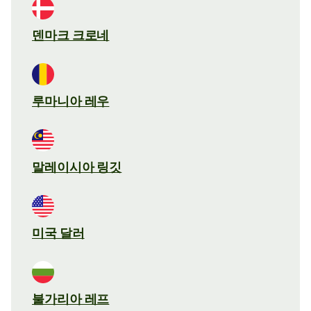
덴마크 크로네
루마니아 레우
말레이시아 링깃
미국 달러
불가리아 레프