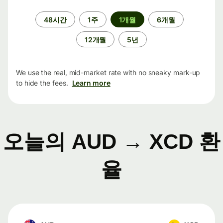
기
48시간
1주
1개월
6개월
간
12개월
5년
We use the real, mid-market rate with no sneaky mark-up
to hide the fees.
Learn more
오늘의 AUD → XCD 환
율