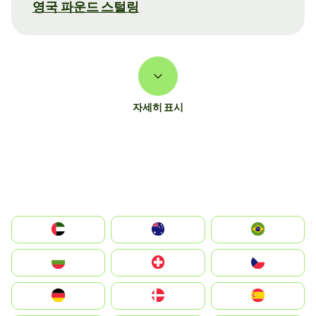
영국 파운드 스털링
자세히 표시
الإمارات العربية المتحدة
Australia
Brazil
България
Switzerland
Czechia
Deutschland
Denmark
España