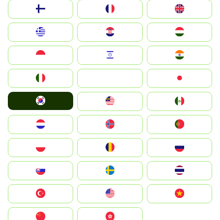
Suomi
France
United Kingdom
Greece
Hrvatska
Magyarország
Indonesia
Israel
India
Italia
JA
Japan
South Korea
Malay
Mexico
Nederland
Norge
Portugal
Polska
România
Россия
Slovensko
Ruoŧŧa
ไทย
Türkiye
United States
Vietnam
中国
中國香港特別行政區