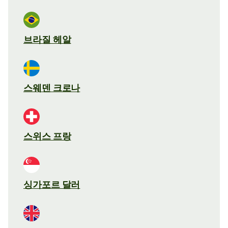
브라질 헤알
스웨덴 크로나
스위스 프랑
싱가포르 달러