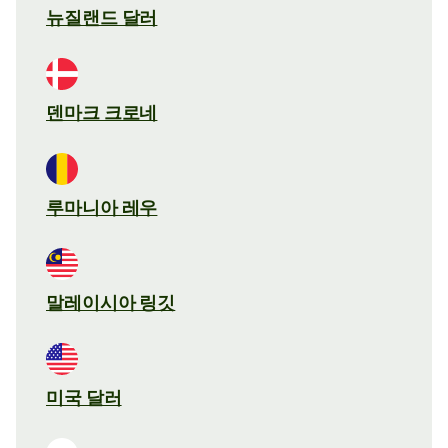
뉴질랜드 달러
덴마크 크로네
루마니아 레우
말레이시아 링깃
미국 달러