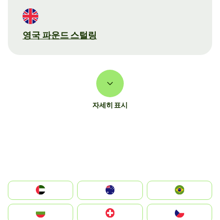
영국 파운드 스털링
자세히 표시
الإمارات العربية المتحدة
Australia
Brazil
България
Switzerland
Czechia