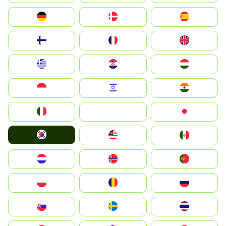
Deutschland
Denmark
España
Suomi
France
United Kingdom
Greece
Hrvatska
Magyarország
Indonesia
Israel
India
Italia
JA
Japan
South Korea
Malay
Mexico
Nederland
Norge
Portugal
Polska
România
Россия
Slovensko
Ruoŧŧa
ไทย