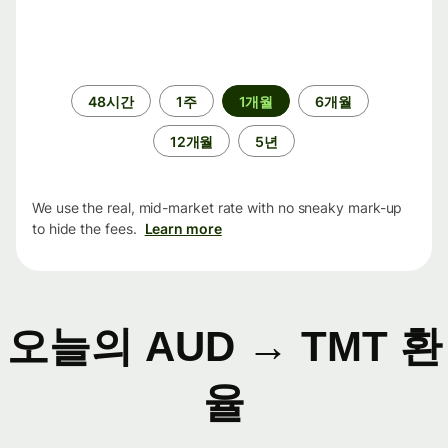
기
48시간
1주
1개월
6개월
간
12개월
5년
We use the real, mid-market rate with no sneaky mark-up
to hide the fees.
Learn more
오늘의 AUD → TMT 환
율