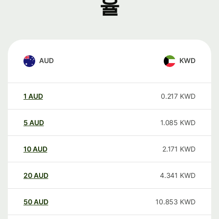
율
AUD
KWD
1
AUD
0.217
KWD
5
AUD
1.085
KWD
10
AUD
2.171
KWD
20
AUD
4.341
KWD
50
AUD
10.853
KWD