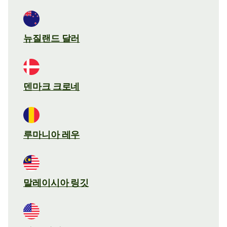
뉴질랜드 달러
덴마크 크로네
루마니아 레우
말레이시아 링깃