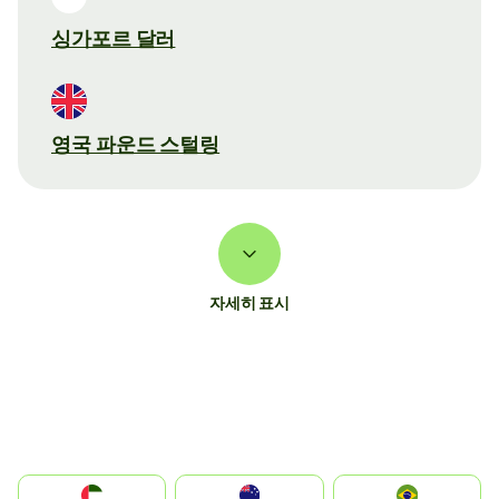
싱가포르 달러
영국 파운드 스털링
자세히 표시
الإمارات العربية المتحدة
Australia
Brazil