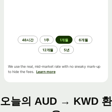
기
48시간
1주
1개월
6개월
간
12개월
5년
We use the real, mid-market rate with no sneaky mark-up
to hide the fees.
Learn more
오늘의 AUD → KWD 환