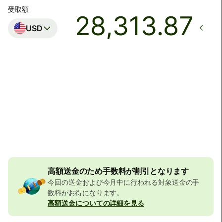
受取額
USD
着金予定日時
月曜日まで
合計手数料
32,356 JPY
JPYの金額に含まれています
523 JPY
の割引
高額送金のため手数料が割引となります
今回の送金および今月中に行われる対象送金の手
数料がお得になります。
高額送金についての詳細を見る