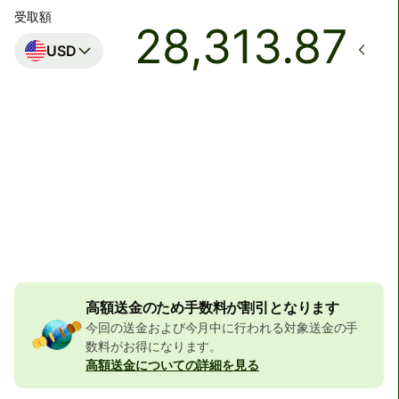
受取額
USD
着金予定日時
月曜日まで
合計手数料
32,356 JPY
JPYの金額に含まれています
523 JPY
の割引
高額送金のため手数料が割引となります
今回の送金および今月中に行われる対象送金の手
数料がお得になります。
高額送金についての詳細を見る