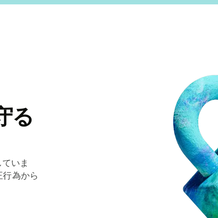
守る
していま
正行為から