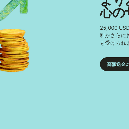
より
心の
25,000
料がさらに
も受けられ
高額送金