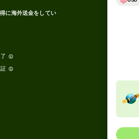
得に海外送金をしてい
得
合計
32,
完了
JP
保証