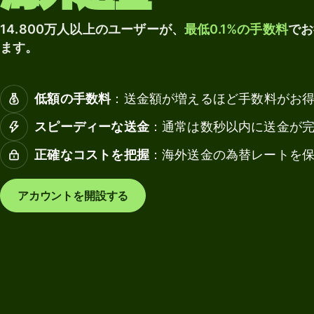
マル
の
もっと
チカ
受
法
14.800万人以上のユーザーが、
最低0.1%の手数料
でお
見る
レン
け
人
ます。
シー
取
デ
口座
り
ビ
ッ
低額の手数料
：送金額が増えるほど手数料がお
Wise
ト
業種
デビ
スピーディーな送金
：通常は数秒以内に送金が
カ
ット
ー
正確なコストを把握
：海外送金の為替レートを
カー
銀行・金
ド
ド
融機関
チ
アカウントを開設する
教育プラ
ー
手数料
ットフォ
ム
ーム
の
財
個人の
マーケッ
務
手数料
トプレイ
管
ス
理