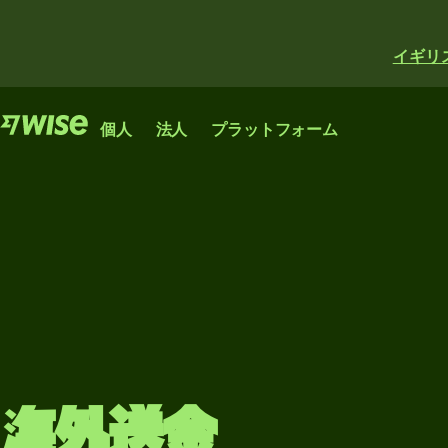
イギリ
機能
機能
プロダクト
個人
法人
プラットフォーム
海
海
海外
Wise
外
外
送金
アカウ
Wise
Wise
送
送
ント
Business
資金
金
金
Platform
の受
世界中で
スタートアップ
銀行、金融機関、企
高
資
け取
送金、支
企業やスケール
業が利用できるWise
額
金
り
払い、両
アップ企業の国
のネットワーク。
送
の
替ができ
際的な成長に役
カー
金
受
もっと見る
るグロー
立つアカウン
ドの
け
バルなア
ト。
海外送金
資
発行
取
カウン
もっと見る
金
ト。
り