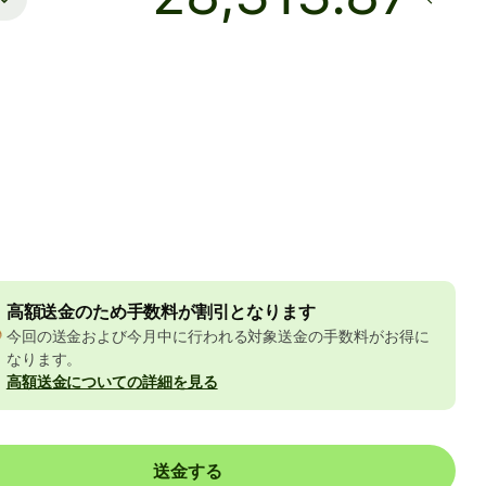
着金予定日時
月曜日まで
手数料
356 JPY
Yの金額に含まれています
523 JPY
の割引
高額送金のため手数料が割引となります
今回の送金および今月中に行われる対象送金の手数料がお得に
なります。
高額送金についての詳細を見る
送金する