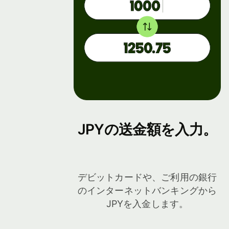
開発者
携に
つい
て
APIドキ
ュメント
デモ
を見る
を見
る
営業
担当
JPYの送金額を入力。
への
問い
合わ
せ
デビットカードや、ご利用の銀行
のインターネットバンキングから
手数料
JPYを入金します。
法人