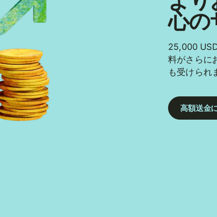
より
心の
25,000
料がさらに
も受けられ
高額送金