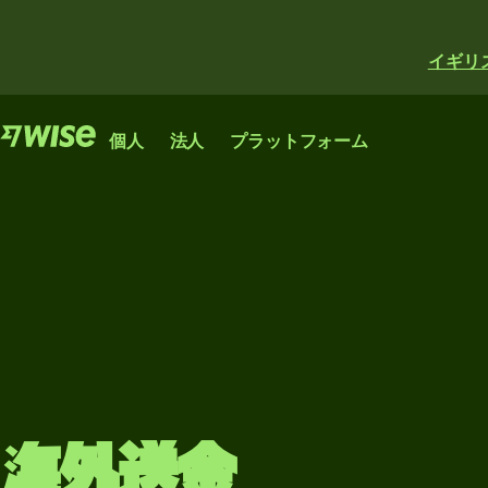
イギリ
機能
機能
プロダクト
個人
法人
プラットフォーム
海
海
海外
Wise
外
外
送金
アカウ
Wise
Wise
送
送
ント
Business
資金
金
金
Platform
の受
世界中で
スタートアップ
銀行、金融機関、企
高
資
け取
送金、支
企業やスケール
業が利用できるWise
額
金
り
払い、両
アップ企業の国
のネットワーク。
送
の
替ができ
際的な成長に役
カー
金
受
もっと見る
るグロー
立つアカウン
ドの
け
バルなア
ト。
海外送金
資
発行
取
カウン
もっと見る
金
ト。
り