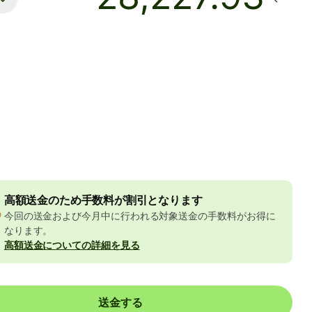
着金予定日時
本日 - 金曜日まで
手数料
368 JPY
Yの金額に含まれています
511 JPY
の割引
高額送金のため手数料が割引となります
今回の送金および今月中に行われる対象送金の手数料がお得に
なります。
高額送金についての詳細を見る
送金する