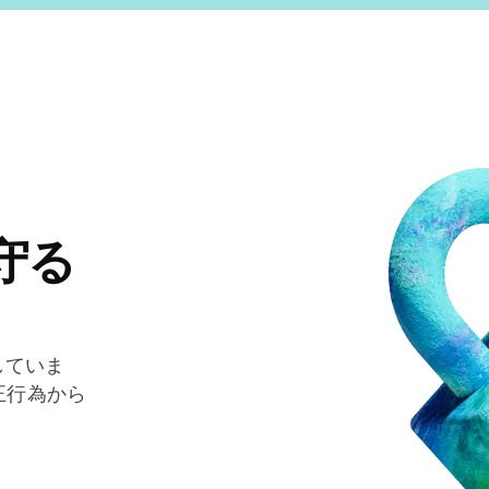
守る
していま
正行為から