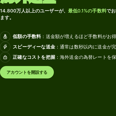
マル
の
もっと
チカ
受
法
14.800万人以上のユーザーが、
最低0.1%の手数料
でお
見る
レン
け
人
ます。
シー
取
デ
口座
り
ビ
ッ
低額の手数料
：送金額が増えるほど手数料がお
Wise
ト
業種
デビ
スピーディーな送金
：通常は数秒以内に送金が
カ
ット
ー
正確なコストを把握
：海外送金の為替レートを
カー
銀行・金
ド
ド
融機関
チ
アカウントを開設する
教育プラ
ー
手数料
ットフォ
ム
ーム
の
財
個人の
マーケッ
務
手数料
トプレイ
管
ス
理