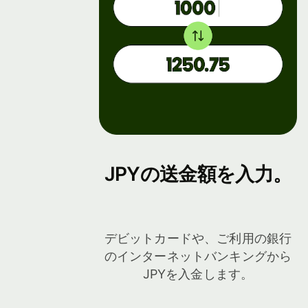
開発者
携に
つい
て
APIドキ
ュメント
デモ
を見る
を見
る
営業
担当
JPYの送金額を入力。
への
問い
合わ
せ
デビットカードや、ご利用の銀行
のインターネットバンキングから
手数料
JPYを入金します。
法人