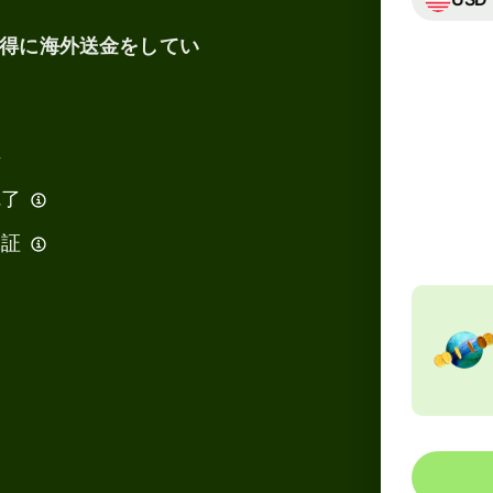
得に海外送金をしてい
得
合計
32,
完了
JP
保証