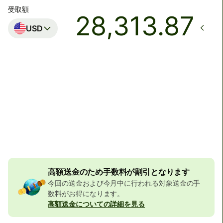
受取額
USD
着金予定日時
月曜日まで
合計手数料
32,356 JPY
JPYの金額に含まれています
523 JPY
の割引
高額送金のため手数料が割引となります
今回の送金および今月中に行われる対象送金の手
数料がお得になります。
高額送金についての詳細を見る