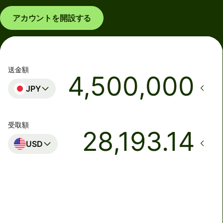
アカウントを開設する
送金額
JPY
受取額
USD
着金予定日時
本日 - 金曜日まで