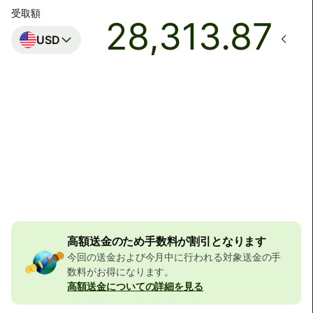
受取額
USD
着金予定日時
月曜日まで
合計手数料
32,356 JPY
JPYの金額に含まれています
523 JPY
の割引
高額送金のため手数料が割引となります
今回の送金および今月中に行われる対象送金の手
数料がお得になります。
高額送金についての詳細を見る