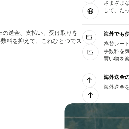
さまざま
して、た
上の送金、支払い、受け取りを
海外でも
手数料を抑えて、これひとつでス
為替レー
。
手数料を
買い物を
海外送金
海外送金