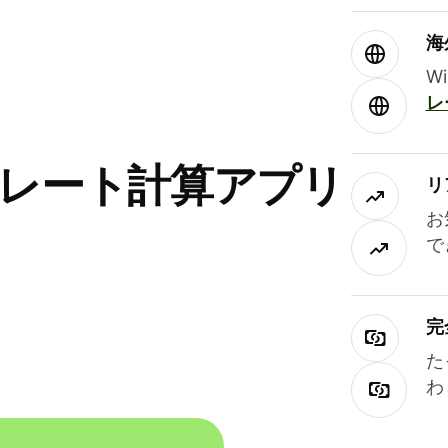
海
W
レ
替レート計算アプリ
リ
お
で
完
た
わ