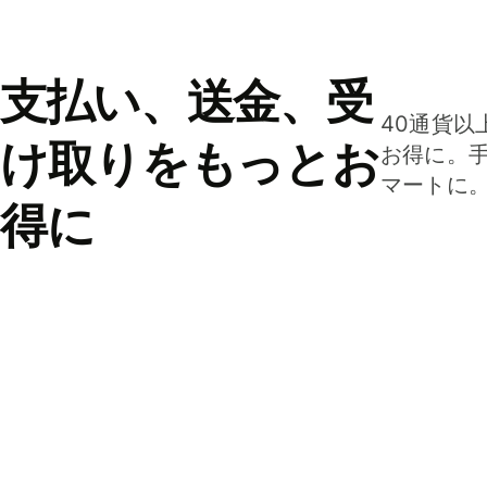
支払い、送金、受
40通貨以
け取りをもっとお
お得に。
マートに
得に