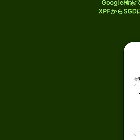
Google
XPFからSG
金