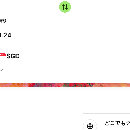
替額
SGD
どこでもグ⁠