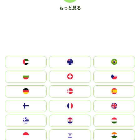
もっと見る
الإمارات العربية المتحدة
Australia
Brazil
България
Switzerland
Czechia
Deutschland
Denmark
España
Suomi
France
United Kingdom
Greece
Hrvatska
Magyarország
Indonesia
Israel
India