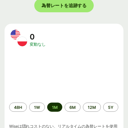
為替レートを追跡する
0
変動なし
期
48H
1W
1M
6M
12M
5Y
間
Wiseは隠れコストのない、リアルタイムの為替レートを使用