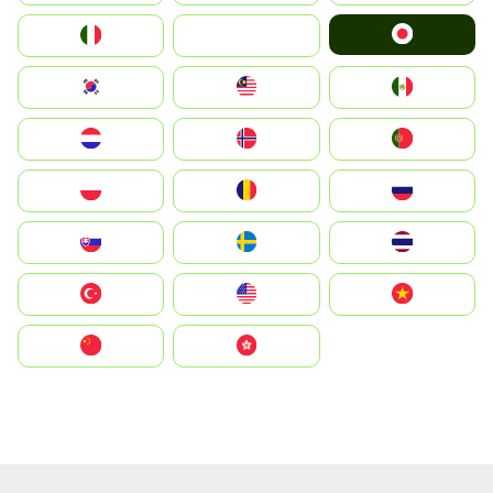
Japan
Italia
JA
South Korea
Malay
Mexico
Nederland
Norge
Portugal
Polska
România
Россия
Slovensko
Ruoŧŧa
ไทย
Türkiye
United States
Vietnam
中国
中國香港特別行政區