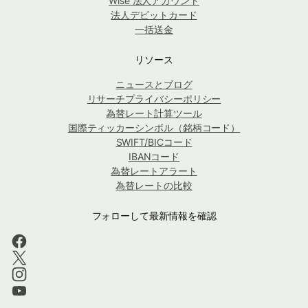
Wise 法人アカウント
法人デビットカード
一括送金
リソース
ニュースとブログ
リサーチプライバシーポリシー
為替レート計算ツール
国際ティッカーシンボル（銘柄コード）
SWIFT/BICコード
IBANコード
為替レートアラート
為替レートの比較
フォローして最新情報を確認