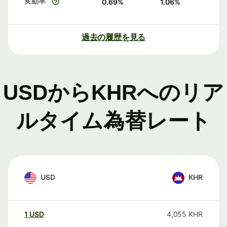
変動率
0.69
%
1.06
%
過去の履歴を見る
USDからKHRへのリア
ルタイム為替レート
USD
KHR
1
USD
4,055
KHR