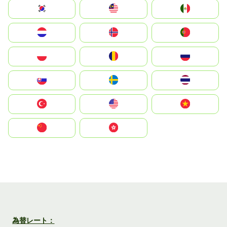
South Korea
Malay
Mexico
Nederland
Norge
Portugal
Polska
România
Россия
Slovensko
Ruoŧŧa
ไทย
Türkiye
United States
Vietnam
中国
中國香港特別行政區
為替レート：