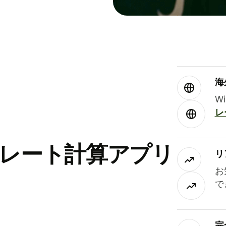
海
W
レ
替レート計算アプリ
リ
お
で
完