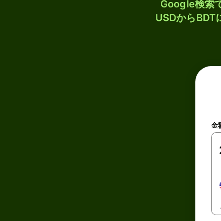
Google
USDからBD
金