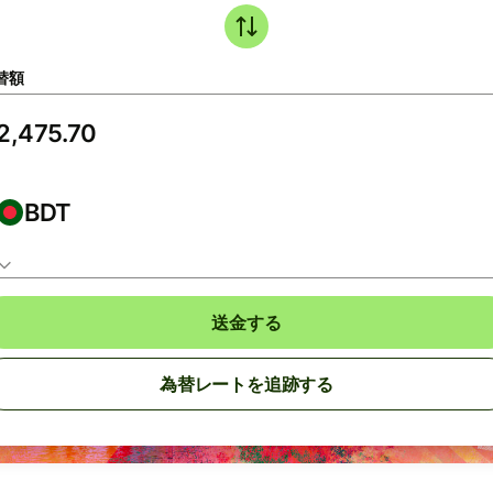
替額
BDT
送金する
為替レートを追跡する