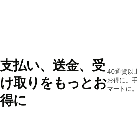
支払い、送金、受
40通貨以
け取りをもっとお
お得に。
マートに
得に