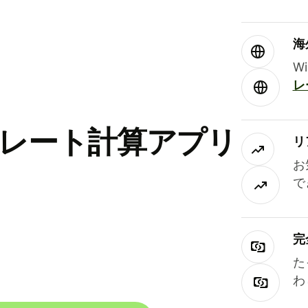
海
W
レ
替レート計算アプリ
リ
お
で
完
た
わ