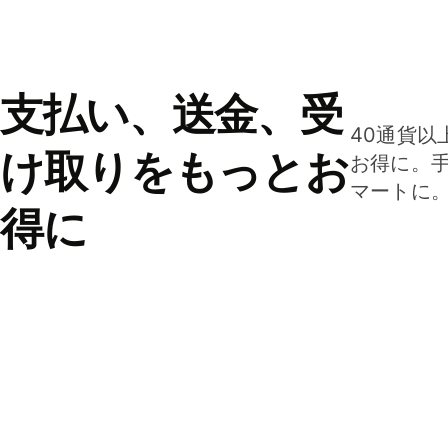
支払い、送金、受
40通貨以
け取りをもっとお
お得に。
マートに
得に