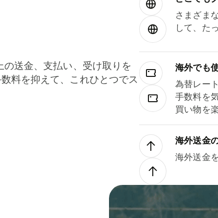
さまざま
して、た
上の送金、支払い、受け取りを
海外でも
手数料を抑えて、これひとつでス
為替レー
。
手数料を
買い物を
海外送金
海外送金