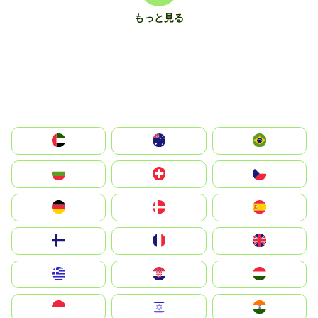
もっと見る
الإمارات العربية المتحدة
Australia
Brazil
България
Switzerland
Czechia
Deutschland
Denmark
España
Suomi
France
United Kingdom
Greece
Hrvatska
Magyarország
Indonesia
Israel
India