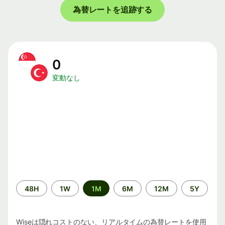
為替レートを追跡する
0
変動なし
期
48H
1W
1M
6M
12M
5Y
間
Wiseは隠れコストのない、リアルタイムの為替レートを使用