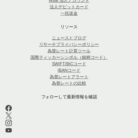
Wise 法人アカウント
法人デビットカード
一括送金
リソース
ニュースとブログ
リサーチプライバシーポリシー
為替レート計算ツール
国際ティッカーシンボル（銘柄コード）
SWIFT/BICコード
IBANコード
為替レートアラート
為替レートの比較
フォローして最新情報を確認