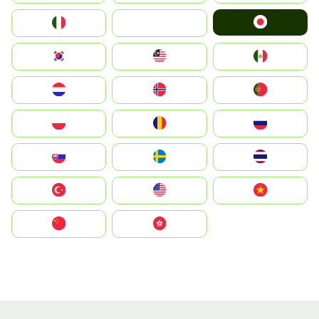
Japan
Italia
JA
South Korea
Malay
Mexico
Nederland
Norge
Portugal
Polska
România
Россия
Slovensko
Ruoŧŧa
ไทย
Türkiye
United States
Vietnam
中国
中國香港特別行政區