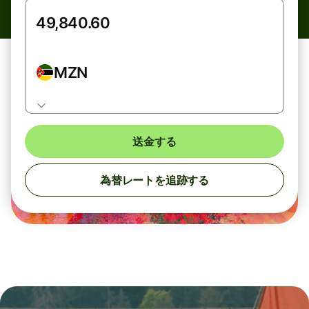
MZN
送金する
為替レートを追跡する