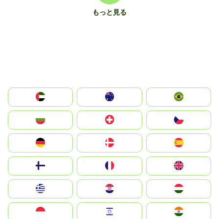
もっと見る
الإمارات العربية المتحدة
Australia
Brazil
България
Switzerland
Czechia
Deutschland
Denmark
España
Suomi
France
United Kingdom
Greece
Hrvatska
Magyarország
Indonesia
Israel
India