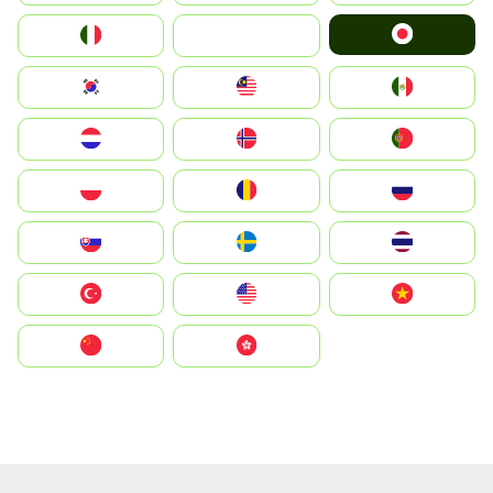
Japan
Italia
JA
South Korea
Malay
Mexico
Nederland
Norge
Portugal
Polska
România
Россия
Slovensko
Ruoŧŧa
ไทย
Türkiye
United States
Vietnam
中国
中國香港特別行政區