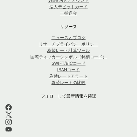
Wise 法人アカウント
法人デビットカード
一括送金
リソース
ニュースとブログ
リサーチプライバシーポリシー
為替レート計算ツール
国際ティッカーシンボル（銘柄コード）
SWIFT/BICコード
IBANコード
為替レートアラート
為替レートの比較
フォローして最新情報を確認