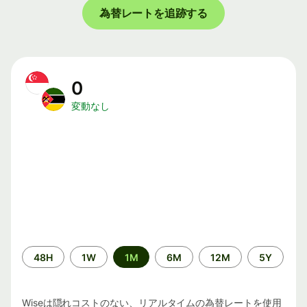
為替レートを追跡する
0
変動なし
期
48H
1W
1M
6M
12M
5Y
間
Wiseは隠れコストのない、リアルタイムの為替レートを使用