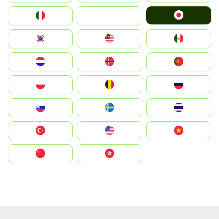
Japan
Italia
JA
South Korea
Malay
Mexico
Nederland
Norge
Portugal
Polska
România
Россия
Slovensko
Ruoŧŧa
ไทย
Türkiye
United States
Vietnam
中国
中國香港特別行政區