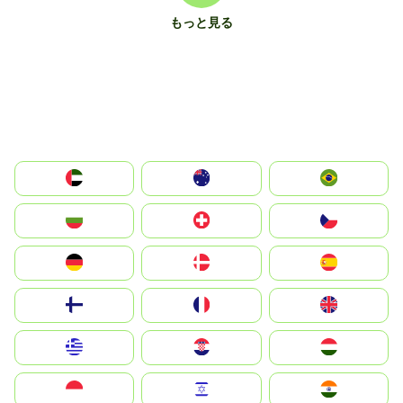
もっと見る
الإمارات العربية المتحدة
Australia
Brazil
България
Switzerland
Czechia
Deutschland
Denmark
España
Suomi
France
United Kingdom
Greece
Hrvatska
Magyarország
Indonesia
Israel
India