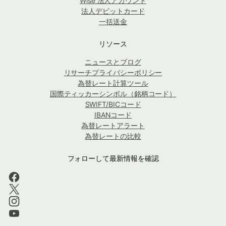
Wise 法人アカウント
法人デビットカード
一括送金
リソース
ニュースとブログ
リサーチプライバシーポリシー
為替レート計算ツール
国際ティッカーシンボル（銘柄コード）
SWIFT/BICコード
IBANコード
為替レートアラート
為替レートの比較
フォローして最新情報を確認