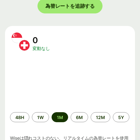
為替レートを追跡する
0
変動なし
期
48H
1W
1M
6M
12M
5Y
間
Wiseは隠れコストのない、リアルタイムの為替レートを使用